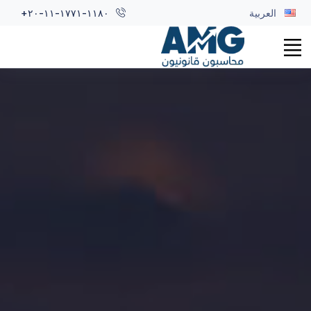
العربية
+٢٠-١١-١٧٧١-١١٨٠