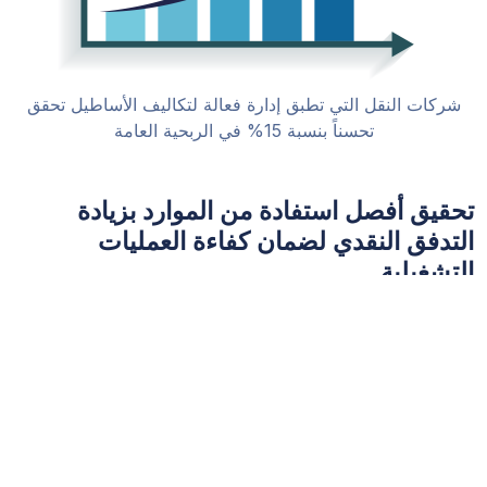
شركات النقل التي تطبق إدارة فعالة لتكاليف الأساطيل تحقق
تحسناً بنسبة 15% في الربحية العامة
تحقيق أفصل استفادة من الموارد بزيادة
التدفق النقدي لضمان كفاءة العمليات
التشغيلية
التدفق النقدي هو عنصر حاسم في قطاع
اللوجستيات، حيث يمكن أن يؤدي التأخير في
المدفوعات وتقلب تكاليف التشغيل إلى ضغط
مالي. تساعد حلول المحاسبة التي تقدمها AMG
على تحسين التدفق النقدي، مما يحافظ على